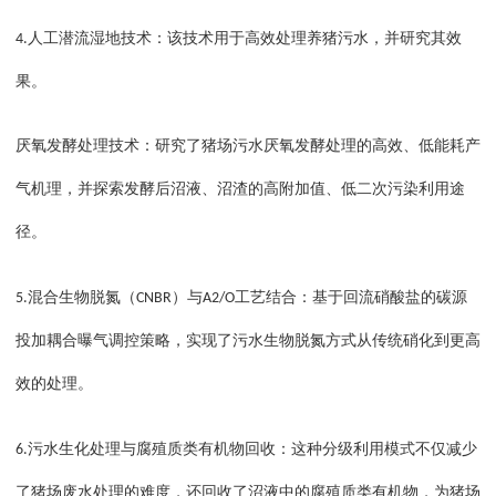
人工潜流湿地技术：该技术用于高效处理养猪污水，并研究其效
4.
果。
厌氧发酵处理技术：研究了猪场污水厌氧发酵处理的高效、低能耗产
气机理，并探索发酵后沼液、沼渣的高附加值、低二次污染利用途
径。
混合生物脱氮（
）与
工艺结合：基于回流硝酸盐的碳源
5.
CNBR
A2/O
投加耦合曝气调控策略，实现了污水生物脱氮方式从传统硝化到更高
效的处理。
污水生化处理与腐殖质类有机物回收：这种分级利用模式不仅减少
6.
了猪场废水处理的难度，还回收了沼液中的腐殖质类有机物，为猪场