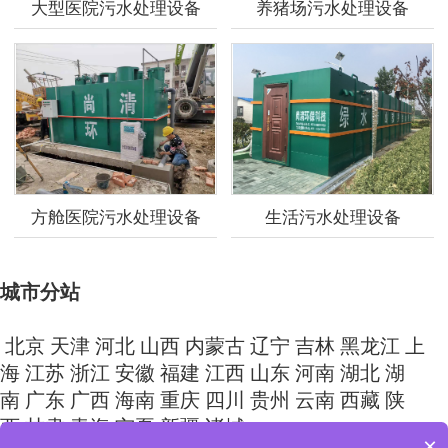
大型医院污水处理设备
养猪场污水处理设备
方舱医院污水处理设备
生活污水处理设备
城市分站
北京
天津
河北
山西
内蒙古
辽宁
吉林
黑龙江
上
海
江苏
浙江
安徽
福建
江西
山东
河南
湖北
湖
南
广东
广西
海南
重庆
四川
贵州
云南
西藏
陕
西
甘肃
青海
宁夏
新疆
诸城
×