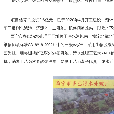
井、送水泵房、鼓风机房及机修间、换热站、变配电室、仪表
项目估算总投资2.6亿元，已于2020年4月开工建设，预计
车间反硝化滤池、沉淀池、二沉池、机修间换热站、以及地下
西宁市多巴污水处理厂厂址位于湟水河以南，物流北路北
染物排放标准
》中的一级
标准；采用生物脱碳
GB18918-2002
A
艺为粗、细格栅
曝气沉砂池
初沉池，污水处理工艺为
+
+
AAO+
机，消毒工艺为次氯酸钠消毒、除臭工艺为离子除臭，尾水近