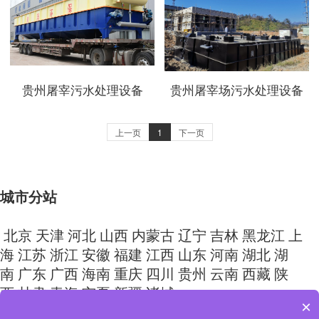
贵州屠宰污水处理设备
贵州屠宰场污水处理设备
上一页
1
下一页
城市分站
北京
天津
河北
山西
内蒙古
辽宁
吉林
黑龙江
上
海
江苏
浙江
安徽
福建
江西
山东
河南
湖北
湖
南
广东
广西
海南
重庆
四川
贵州
云南
西藏
陕
西
甘肃
青海
宁夏
新疆
诸城
×