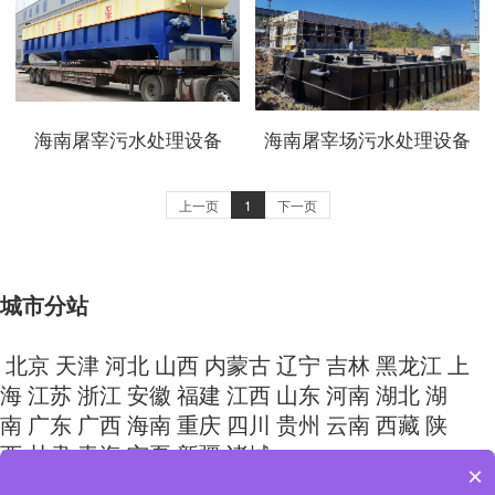
海南屠宰污水处理设备
海南屠宰场污水处理设备
上一页
1
下一页
城市分站
北京
天津
河北
山西
内蒙古
辽宁
吉林
黑龙江
上
海
江苏
浙江
安徽
福建
江西
山东
河南
湖北
湖
南
广东
广西
海南
重庆
四川
贵州
云南
西藏
陕
西
甘肃
青海
宁夏
新疆
诸城
×