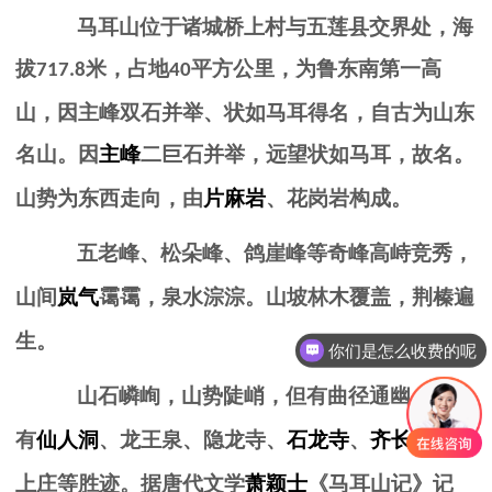
马耳山位于诸城桥上村与五莲县交界处，海
拔
米，占地
平方公里，为鲁东南第一高
717.8
40
山，因主峰双石并举、状如马耳得名，自古为山东
名山。
因
主峰
二巨石并举，远望状如马耳，故名。
山势为东西走向，由
片麻岩
、花岗岩构成。
五老峰、松朵峰、鸽崖峰等奇峰高峙竞秀，
山间
岚气
霭霭，泉水淙淙。山坡林木覆盖，荆榛遍
生。
你们是怎么收费的呢
山石嶙峋，山势陡峭，但有曲径通幽。这儿
有
仙人洞
、龙王泉、隐龙寺、
石龙寺
、
齐长城
和桥
上庄等胜迹。据唐代文学
萧颖士
《马耳山记》记