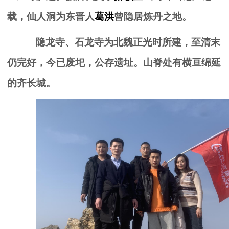
载，仙人洞为东晋人
葛洪
曾隐居炼丹之地。
隐龙寺、石龙寺为北魏正光时所建，至清末
仍完好，今已废圯，公存遗址。山脊处有横亘绵延
的齐长城。