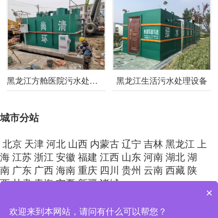
黑龙江方舱医院污水处理设备
黑龙江生活污水处理设备
城市分站
北京
天津
河北
山西
内蒙古
辽宁
吉林
黑龙江
上
海
江苏
浙江
安徽
福建
江西
山东
河南
湖北
湖
南
广东
广西
海南
重庆
四川
贵州
云南
西藏
陕
西
甘肃
青海
宁夏
新疆
诸城
×
Copyright © 2024 山东尚清环保科技有限公司 All Rights
欢迎来到本网站，请问有什么可以帮您？
Reserved.
鲁ICP备15026283号-9