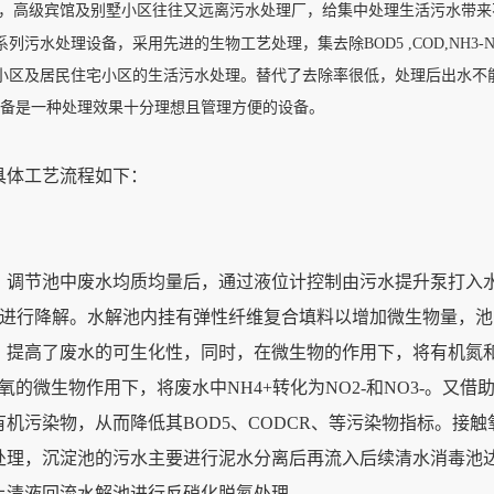
，高级宾馆及别墅小区往往又远离污水处理厂，给集中处理生活污水带来
系列污水处理设备，采用先进的生物工艺处理，集去除
BOD5 ,COD,NH3
小区及居民住宅小区的生活污水处理。替代了去除率很低，处理后出水不
设备是一种处理效果十分理想且管理方便的设备。
体工艺流程如下：
调节池中废水均质均量后，通过液位计控制由污水提升泵打入
污染物进行降解。水解池内挂有弹性纤维复合填料以增加微生物量，
，提高了废水的可生化性，同时，在微生物的作用下，将有机氮
的微生物作用下，将废水中NH4+转化为NO2-和NO3-。又借
机污染物，从而降低其BOD5、CODCR、等污染物指标。接触
处理，沉淀池的污水主要进行泥水分离后再流入后续清水消毒池
上清液回流水解池进行反硝化脱氮处理。