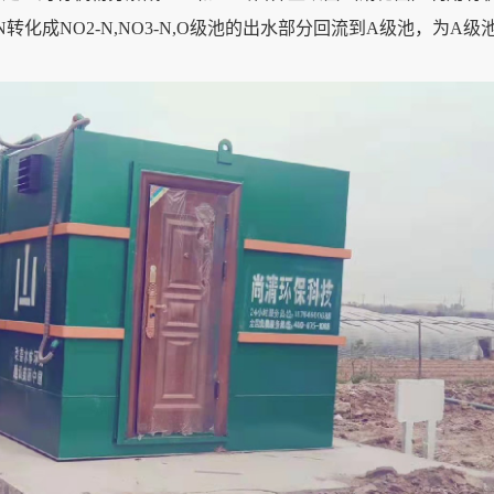
转化成NO2-N,NO3-N,O级池的出水部分回流到A级池，为A级