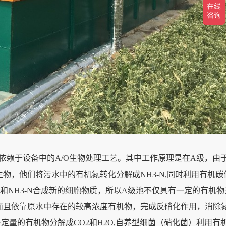
赖于设备中的A/O生物处理工艺。其中工作原理是在A级，由
物，他们将污水中的有机氮转化分解成NH3-N,同时利用有机碳
碳源和NH3-N合成新的细胞物质，所以A级池不仅具有一定的有机
而且依靠原水中存在的较高浓度有机物，完成反硝化作用，消除
量的有机物分解成CO2和H2O,自养型细菌（硝化菌）利用有