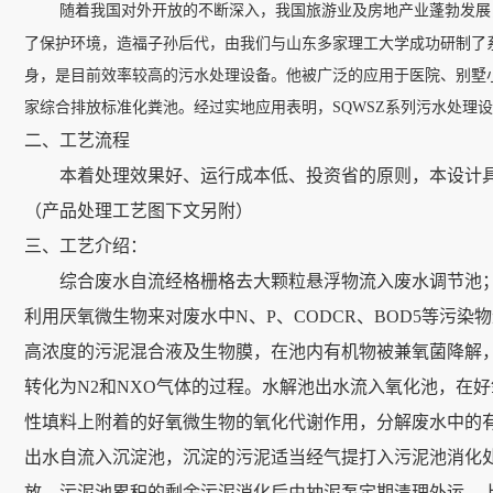
随着我国对外开放的不断深入，我国旅游业及房地产业蓬勃发展
了保护环境，造福子孙后代，由我们与山东多家理工大学成功研制了
身，是目前效率较高的污水处理设备。他被广泛的应用于医院、别墅
家综合排放标准化粪池。经过实地应用表明，SQWSZ系列污水处理
二、工艺流程
本着处理效果好、运行成本低、投资省的原则，本设计具
（产品处理工艺图下文另附）
三、工艺介绍：
综合废水自流经格栅格去大颗粒悬浮物流入废水调节池；
利用厌氧微生物来对废水中
N、P、CODCR、BOD5等
高浓度的污泥混合液及生物膜，在池内有机物被兼氧菌降解
转化为N2和NXO气体的过程。水解池出水流入氧化池，在好氧
性填料上附着的好氧微生物的氧化代谢作用，分解废水中的有
出水自流入沉淀池，沉淀的污泥适当经气提打入污泥池消化
放。污泥池累积的剩余污泥消化后由抽泥泵定期清理外运，