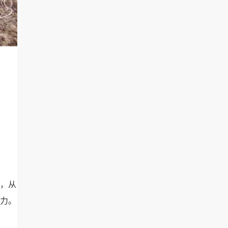
，从
力。