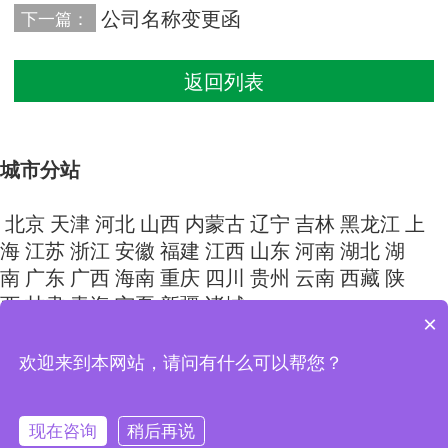
公司名称变更函
下一篇：
返回列表
城市分站
北京
天津
河北
山西
内蒙古
辽宁
吉林
黑龙江
上
海
江苏
浙江
安徽
福建
江西
山东
河南
湖北
湖
南
广东
广西
海南
重庆
四川
贵州
云南
西藏
陕
西
甘肃
青海
宁夏
新疆
诸城
×
Copyright © 2024 山东尚清环保科技有限公司 All Rights
欢迎来到本网站，请问有什么可以帮您？
Reserved.
鲁ICP备15026283号-9
现在咨询
稍后再说