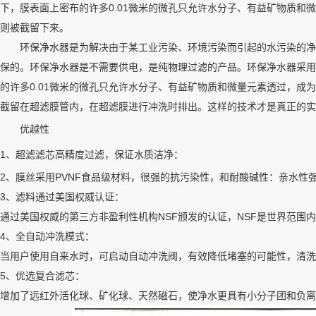
下，膜表面上密布的许多0.01微米的微孔只允许水分子、有益矿物质
则被截留下来。
环保净水器是为解决由于某工业污染、环境污染而引起的水污染的净水
保的。环保净水器是不需要供电，是纯物理过滤的产品。环保净水器采用
的许多0.01微米的微孔只允许水分子、有益矿物质和微量元素透过，
截留在超滤膜管内，在超滤膜进行冲洗时排出。这样的技术才是真正的实
优越性
1、超滤滤芯高精度过滤，保证水质洁净：
2、膜丝采用PVNF食品级材料，很强的抗污染性，和耐酸碱性：亲水性
3、滤料通过美国权威认证：
通过美国权威的第三方非盈利性机构NSF颁发的认证，NSF是世界范围
4、全自动冲洗模式：
当用户使用自来水时，可启动自动冲洗阀，有效降低堵塞的可能性，清洗
5、优选复合滤芯：
增加了远红外活化球、矿化球、天然磁石，使净水更具有小分子团和负离