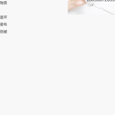
害物质
是环
密布
质则被