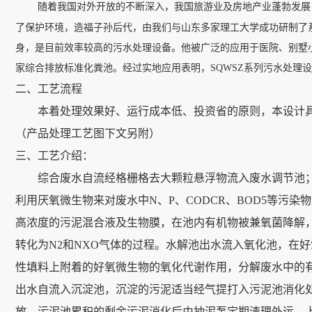
随着我国对外开放的不断深入，我国旅游业及房地产业蓬勃发展
了保护环境，造福子孙后代，由我们与山东多家理工大学成功研制了
身，是目前效率较高的污水处理设备。他被广泛的应用于医院、别墅
家综合排放标准化粪池。经过实地应用表明，SQWSZ系列污水处理
二、工艺流程
本着处理效果好、运行成本低、投资省的原则，本设计具
（产品处理工艺图下文另附）
三、工艺介绍：
综合废水自流经格栅格去大颗粒悬浮物流入废水调节池；
利用厌氧微生物来对废水中
N、P、CODCR、BOD5等
高浓度的污泥混合液及生物膜，在池内有机物被兼氧菌降解
转化为N2和NXO气体的过程。水解池出水流入氧化池，在好氧
性填料上附着的好氧微生物的氧化代谢作用，分解废水中的有
出水自流入沉淀池，沉淀的污泥适当经气提打入污泥池消化
放。污泥池累积的剩余污泥消化后由抽泥泵定期清理外运，