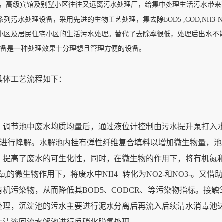
，高级宾馆及别墅小区往往又远离污水处理厂，给集中处理生活污水带来
系列污水处理设备，采用先进的生物工艺处理，集去除
BOD5 ,COD,NH3
小区及居民住宅小区的生活污水处理。替代了去除率很低，处理后出水不
设备是一种处理效果十分理想且管理方便的设备。
体工艺流程如下：
调节池中废水均质均量后，通过液位计控制由污水提升泵打入
污染物进行降解。水解池内挂有弹性纤维复合填料以增加微生物量，
，提高了废水的可生化性，同时，在微生物的作用下，将有机氮
的微生物作用下，将废水中NH4+转化为NO2-和NO3-。又借
机污染物，从而降低其BOD5、CODCR、等污染物指标。接触
处理，沉淀池的污水主要进行泥水分离后再流入后续清水消毒池
上清液回流水解池进行反硝化脱氮处理。