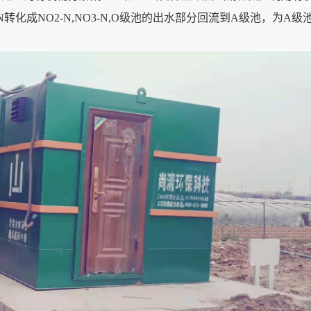
转化成NO2-N,NO3-N,O级池的出水部分回流到A级池，为A级