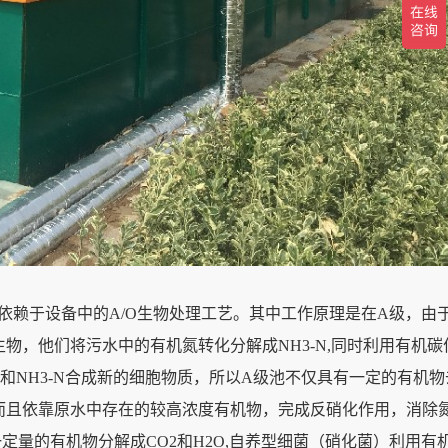
赖于设备中的A/O生物处理工艺。其中工作原理是在A级，由
物，他们将污水中的有机氮转化分解成NH3-N,同时利用有机碳
碳源和NH3-N合成新的细胞物质，所以A级池不仅具有一定的有机
而且依靠原水中存在的较高浓度有机物，完成反硝化作用，消除
量的有机物分解成CO2和H2O,自养型细菌（硝化菌）利用有