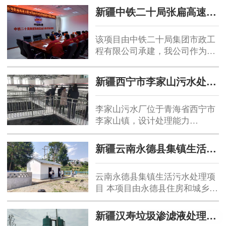
+深度处理...
试，总计处理量800m³/d，已交
新疆中铁二十局张扁高速污水处理项目
付业主使用，处理达到一级A标
准。...
该项目由中铁二十局集团市政工
程有限公司承建，我公司作为分
包单位参与其中四个高速服务区
的污水处理设施的安装与调试。
新疆西宁市李家山污水处理厂项目
总计处理量1000m³/d，已交付业
主使用，处理达到一级A标
准。...
李家山污水厂位于青海省西宁市
李家山镇，设计处理能力
10000m³/d,采用AAO+MBR水处
理工艺，主要由粗格棚间及提升
新疆云南永德县集镇生活污水处理项目
泵房、细隔棚沉砂池、AA0生化
池、MBR池、鼓风机房、污泥脱
云南永德县集镇生活污水处理项
水机房组成。生活污水经粗格栅
目 本项目由永德县住房和城乡建
机细格栅旋流沉砂池进行预处理
设局具体实施建设大山乡集镇生
后进入A/O接触氧化池进行生化
活污水处理项目，项目投资约
处理后，进入MBR膜池进行深度
新疆汉寿垃圾渗滤液处理项目
1200万元，处理能力为800吨/
处理。出水经...