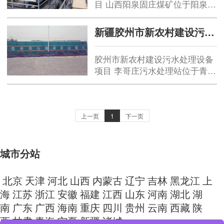
目 山西阳泉固庄煤矿位于阳泉市
气筒及检测设施、循环水泵、加
西北，始建于1982年，隶属山西
湿泵、引风机等...
省监狱管理局，井田面积12.33平
新疆胶州市新农村建设污水处理项目
方公里，矿井储量12920 万吨，
年设计生产能力和洗选能力均为
胶州市新农村建设污水处理设备
150万吨。 本污水处理站主要处
项目 李哥庄污水处理站位于青岛
理开采过程所产生的矿井水和矿
胶州市，是胶州市新农村建设污
区生产人员的生活污水。本项目
水处理试点项目，处理水量为
水质悬...
400m³/d。 该设备采用先进、合
理、可靠的A/O/O+MBR处理工
上一页
1
下一页
艺，在确保处理排放达标的前提
下，做到操作简单、占地少、投
资省、处理效果好、运行成本
城市分站
低、自动化控制...
北京
天津
河北
山西
内蒙古
辽宁
吉林
黑龙江
上
海
江苏
浙江
安徽
福建
江西
山东
河南
湖北
湖
南
广东
广西
海南
重庆
四川
贵州
云南
西藏
陕
西
甘肃
青海
宁夏
新疆
诸城