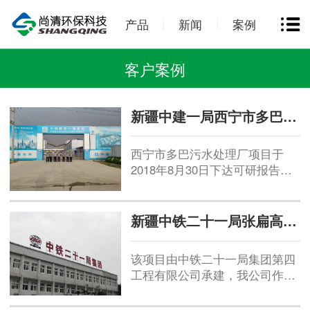
产品
新闻
案例
客户案例
新疆中建一局西宁市多巴污水处理厂
西宁市多巴污水处理厂项目于
2018年8月30日下达可研报告批
复，建设规模4万吨/日污水处理
厂1座，出水水质达到一级A污水
排放标准，配套南区DN1000-
新疆中铁二十一局张扁高速污水处理项目
1200污水输送管网3.36千米；北
区倒虹顶管DN1200钢筋混凝土F
该项目由中铁二十一局集团第四
管0.36千米，DN500钢管0.36千
工程有限公司承建，我公司作为
米；DN1200尾水管道0.6千米，
分包单位参与其中三个高速服务
污水处理采用预处理+生物处理
区的污水处理设施的安装与调