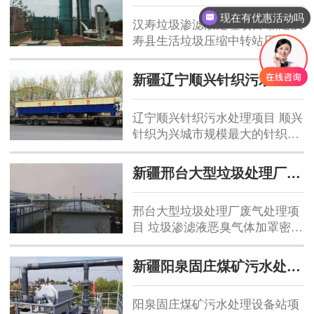
天。 本工程处理的污水为生活污
现在有优惠活动吗
汉寿垃圾渗滤液处理项目 新建汉
水，可生化性良好，采用“A/O生
寿县生活垃圾压缩中转站压缩渗
物接触氧化+多介质过滤”的工
滤液治理工程，处理量为50m³，
艺。 污水由排水系统...
处理垃圾渗滤液均为汉寿县各乡
新疆辽宁顺兴针织污水处理项目
镇生活垃圾转运站内垃圾压缩产
生的渗滤液。 垃圾中转站在运营
辽宁顺兴针织污水处理项目 顺兴
过程中会产生大量的污水，其
针织为兴城市规模最大的针织印
COD浓度通常为普通生活污水的
染企业，每日产生印染污水
50~200倍，垃圾中转站产生的渗
1200m³，后期增加至2000m³/d。
滤液及冲...
新疆邢台大型垃圾处理厂废气处理项目
采用微电解+气浮沉淀+A/O接触
氧化+多介质过滤工艺。污水通
邢台大型垃圾处理厂废气处理项
过污水调节池进行收集后，进入
目 垃圾渗滤液恶臭气体加罩密闭
微电解反应器进行电解氧化脱
收集一体化生物除臭工程 处理风
色，然后进入气浮沉淀设备去除
量Q=20000m³/h 工艺设备∶采用
悬浮物。后续进入A/O生化系统
新疆阳泉固庄煤矿污水处理站项目
生物过滤除臭工艺，三段式一体
进行生...
化设计（加碱预洗段、喷淋洗涤
阳泉固庄煤矿污水处理设备站项
段、生物过滤除臭段），配套排