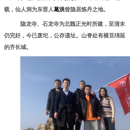
载，仙人洞为东晋人
葛洪
曾隐居炼丹之地。
隐龙寺、石龙寺为北魏正光时所建，至清末
仍完好，今已废圯，公存遗址。山脊处有横亘绵延
的齐长城。