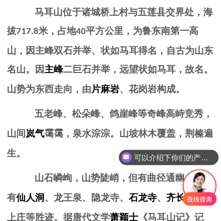
马耳山位于诸城桥上村与五莲县交界处，海
拔
米，占地
平方公里，为鲁东南第一高
717.8
40
山，因主峰双石并举、状如马耳得名，自古为山东
名山。
因
主峰
二巨石并举，远望状如马耳，故名。
山势为东西走向，由
片麻岩
、花岗岩构成。
五老峰、松朵峰、鸽崖峰等奇峰高峙竞秀，
山间
岚气
霭霭，泉水淙淙。山坡林木覆盖，荆榛遍
生。
可以介绍下你们的产品么
山石嶙峋，山势陡峭，但有曲径通幽。这儿
有
仙人洞
、龙王泉、隐龙寺、
石龙寺
、
齐长城
和桥
上庄等胜迹。据唐代文学
萧颖士
《马耳山记》记