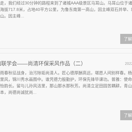
走，我们经过30分钟的路程来到了诸城AAA级景区马耳山。马耳山位于
海拔717.8米，占地40平方公里，为鲁东南第一高山，因主峰双石并举、
。因主峰...
了解
楹联学会——尚清环保采风作品（二）
202
雨春秋征战身，治污除垢尚清人。匠心德厚酬高远，堪愿人间别样春。杨
里风，锦川秀水画图中。谁凭德力殷勤护，环保先锋毕课功。普雅：使命
怡韵长。留与儿孙风洁里，那山那水那秋芳。尚清立足田园苦耦耕，青山
，尚德尚诚犹尚...
了解