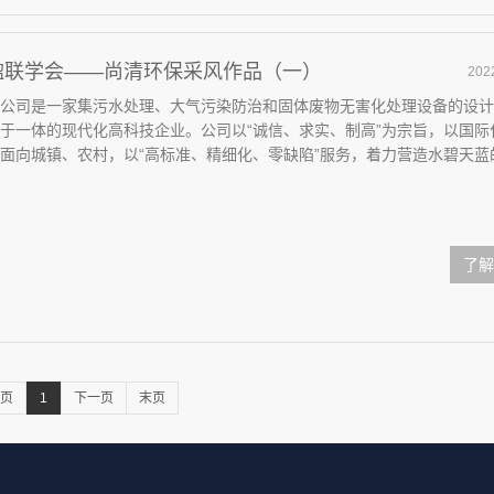
楹联学会——尚清环保采风作品（一）
202
公司是一家集污水处理、大气污染防治和固体废物无害化处理设备的设计
于一体的现代化高科技企业。公司以“诚信、求实、制高”为宗旨，以国际
面向城镇、农村，以“高标准、精细化、零缺陷”服务，着力营造水碧天蓝
了解
页
1
下一页
末页