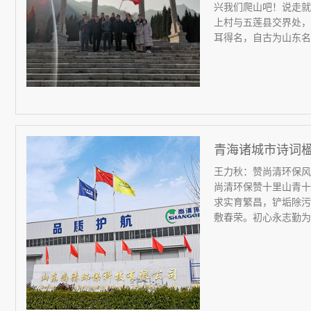
兴我们爬山吧！说走就
上村与五莲县交界处，
耳得名，自古为山东名山
青海诸城市诗词
王力秋：赞尚清环保风
尚清环保赞十里山青十
求实育繁昌，铲垢除污
敷春荣。初心永志勤为本