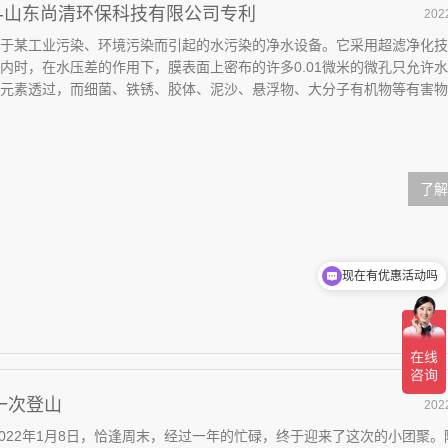
--山东尚清环保科技有限公司专利
202
于某工业污染、环境污染而引起的水污染的净水设备。它采用超滤净化技
内时，在水压差的作用下，膜表面上密布的许多0.01微米的微孔只允许
元素透过，而细菌、铁锈、胶体、泥沙、悬浮物、大分子有机物等有害物
了解
现在有优惠活动吗
可以介绍下你们的产品么
一次登山
202
山2022年1月8日，恰逢周末，经过一年的忙碌，终于迎来了这次的小团聚。