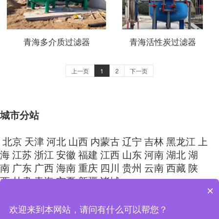
青海多介质过滤器
青海活性炭过滤器
上一页
1
2
下一页
城市分站
北京
天津
河北
山西
内蒙古
辽宁
吉林
黑龙江
上
海
江苏
浙江
安徽
福建
江西
山东
河南
湖北
湖
南
广东
广西
海南
重庆
四川
贵州
云南
西藏
陕
西
甘肃
青海
宁夏
新疆
诸城
×
Copyright © 2024 山东尚清环保科技有限公司 All Rights
欢迎来到本网站，请问有什么可以帮您？
Reserved.
鲁ICP备15026283号-9